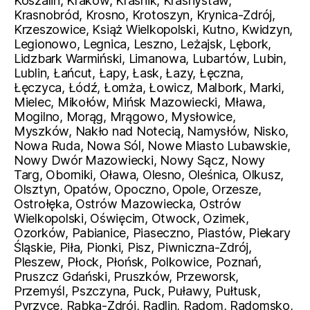
Koszalin, Kraków, Kraśnik, Krasnystaw,
Krasnobród, Krosno, Krotoszyn, Krynica-Zdrój,
Krzeszowice, Książ Wielkopolski, Kutno, Kwidzyn,
Legionowo, Legnica, Leszno, Leżajsk, Lębork,
Lidzbark Warmiński, Limanowa, Lubartów, Lubin,
Lublin, Łańcut, Łapy, Łask, Łazy, Łęczna,
Łęczyca, Łódź, Łomża, Łowicz, Malbork, Marki,
Mielec, Mikołów, Mińsk Mazowiecki, Mława,
Mogilno, Morąg, Mrągowo, Mysłowice,
Myszków, Nakło nad Notecią, Namysłów, Nisko,
Nowa Ruda, Nowa Sól, Nowe Miasto Lubawskie,
Nowy Dwór Mazowiecki, Nowy Sącz, Nowy
Targ, Oborniki, Oława, Olesno, Oleśnica, Olkusz,
Olsztyn, Opatów, Opoczno, Opole, Orzesze,
Ostrołęka, Ostrów Mazowiecka, Ostrów
Wielkopolski, Oświęcim, Otwock, Ozimek,
Ozorków, Pabianice, Piaseczno, Piastów, Piekary
Śląskie, Piła, Pionki, Pisz, Piwniczna-Zdrój,
Pleszew, Płock, Płońsk, Polkowice, Poznań,
Pruszcz Gdański, Pruszków, Przeworsk,
Przemyśl, Pszczyna, Puck, Puławy, Pułtusk,
Pyrzyce, Rabka-Zdrój, Radlin, Radom, Radomsko,