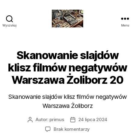
Wyszukaj
Menu
Studio
Skanowania
i
Archiwizacji
Skanowanie slajdów
Polska
klisz filmów negatywów
Warszawa Żoliborz 20
Skanowanie slajdów klisz filmów negatywów
Warszawa Żoliborz
Autor:
primus
24 lipca 2024
Autor
Data
wpisu
wpisu
do
Brak komentarzy