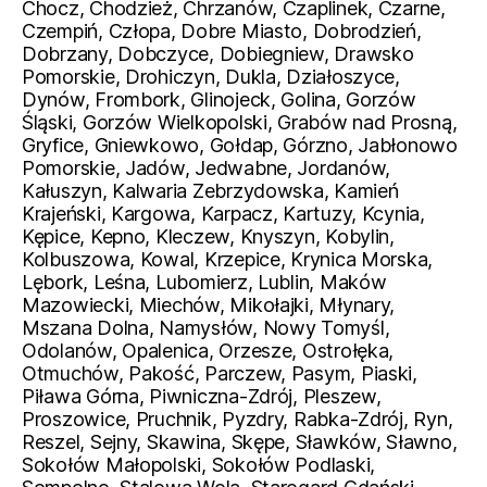
Chocz, Chodzież, Chrzanów, Czaplinek, Czarne,
Czempiń, Człopa, Dobre Miasto, Dobrodzień,
Dobrzany, Dobczyce, Dobiegniew, Drawsko
Pomorskie, Drohiczyn, Dukla, Działoszyce,
Dynów, Frombork, Glinojeck, Golina, Gorzów
Śląski, Gorzów Wielkopolski, Grabów nad Prosną,
Gryfice, Gniewkowo, Gołdap, Górzno, Jabłonowo
Pomorskie, Jadów, Jedwabne, Jordanów,
Kałuszyn, Kalwaria Zebrzydowska, Kamień
Krajeński, Kargowa, Karpacz, Kartuzy, Kcynia,
Kępice, Kepno, Kleczew, Knyszyn, Kobylin,
Kolbuszowa, Kowal, Krzepice, Krynica Morska,
Lębork, Leśna, Lubomierz, Lublin, Maków
Mazowiecki, Miechów, Mikołajki, Młynary,
Mszana Dolna, Namysłów, Nowy Tomyśl,
Odolanów, Opalenica, Orzesze, Ostrołęka,
Otmuchów, Pakość, Parczew, Pasym, Piaski,
Piława Górna, Piwniczna-Zdrój, Pleszew,
Proszowice, Pruchnik, Pyzdry, Rabka-Zdrój, Ryn,
Reszel, Sejny, Skawina, Skępe, Sławków, Sławno,
Sokołów Małopolski, Sokołów Podlaski,