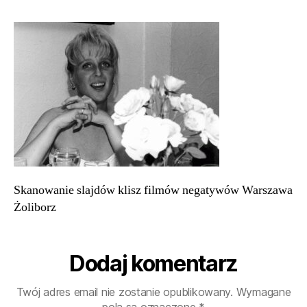
Skanowanie
slajdów
klisz
filmów
negatywów
Warszawa
Żoliborz
20
Skanowanie slajdów klisz filmów negatywów Warszawa
Żoliborz
Dodaj komentarz
Twój adres email nie zostanie opublikowany.
Wymagane