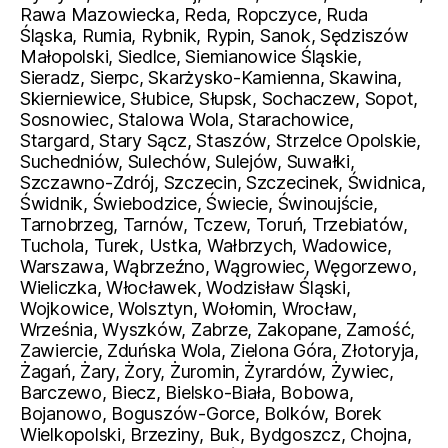
Rawa Mazowiecka, Reda, Ropczyce, Ruda
Śląska, Rumia, Rybnik, Rypin, Sanok, Sędziszów
Małopolski, Siedlce, Siemianowice Śląskie,
Sieradz, Sierpc, Skarżysko-Kamienna, Skawina,
Skierniewice, Słubice, Słupsk, Sochaczew, Sopot,
Sosnowiec, Stalowa Wola, Starachowice,
Stargard, Stary Sącz, Staszów, Strzelce Opolskie,
Suchedniów, Sulechów, Sulejów, Suwałki,
Szczawno-Zdrój, Szczecin, Szczecinek, Świdnica,
Świdnik, Świebodzice, Świecie, Świnoujście,
Tarnobrzeg, Tarnów, Tczew, Toruń, Trzebiatów,
Tuchola, Turek, Ustka, Wałbrzych, Wadowice,
Warszawa, Wąbrzeźno, Wągrowiec, Węgorzewo,
Wieliczka, Włocławek, Wodzisław Śląski,
Wojkowice, Wolsztyn, Wołomin, Wrocław,
Września, Wyszków, Zabrze, Zakopane, Zamość,
Zawiercie, Zduńska Wola, Zielona Góra, Złotoryja,
Żagań, Żary, Żory, Żuromin, Żyrardów, Żywiec,
Barczewo, Biecz, Bielsko-Biała, Bobowa,
Bojanowo, Boguszów-Gorce, Bolków, Borek
Wielkopolski, Brzeziny, Buk, Bydgoszcz, Chojna,