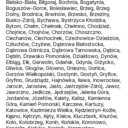
Bielsko-Biała, Biłgoraj, Bochnia, Bogatynia,
Boguszów-Gorce, Bolesławiec, Brzeg, Brzeg
Dolny, Brodnica, Brwinów, Brzesko, Brzeziny,
Busko-Zdrój, Bychawa, Bystrzyca Kłodzka,
Bytom, Chełm, Chełmek, Chełmno, Chodzież,
Chojnice, Chojnów, Chorzów, Choszczno,
Ciechanów, Ciechocinek, Czechowice-Dziedzice,
Człuchów, Czyżew, Dąbrowa Białostocka,
Dąbrowa Górnicza, Dąbrowa Tarnowska, Dębica,
Dęblin, Drawsko Pomorskie, Działdowo, Dynów,
Elbląg, Ełk, Garwolin, Gdańsk, Gdynia, Giżycko,
Gliwice, Głogów, Głowno, Gniezno, Gorlice,
Gorzów Wielkopolski, Gostynin, Gostyń, Gryfice,
Gryfino, Grudziądz, Hajnówka, Iława, Inowrocław,
Jarocin, Jarosław, Jasło, Jastrzębie-Zdrój, Jawor,
Jaworzno, Jedlicze, Jędrzejów, Jelenia Góra,
Jordanów, Józefów, Kalety, Kalisz, Kamienna
Góra, Kamień Pomorski, Karczew, Kartuzy,
Katowice, Kazimierza Wielka, Kędzierzyn-Koźle,
Kępno, Kętrzyn, Kęty, Kielce, Kluczbork, Knurów,
Koło, Kołobrzeg, Konin, Końskie, Koronowo,