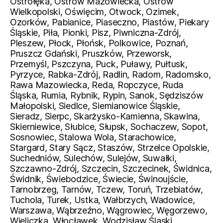
Ostrołęka, Ostrów Mazowiecka, Ostrów
Wielkopolski, Oświęcim, Otwock, Ozimek,
Ozorków, Pabianice, Piaseczno, Piastów, Piekary
Śląskie, Piła, Pionki, Pisz, Piwniczna-Zdrój,
Pleszew, Płock, Płońsk, Polkowice, Poznań,
Pruszcz Gdański, Pruszków, Przeworsk,
Przemyśl, Pszczyna, Puck, Puławy, Pułtusk,
Pyrzyce, Rabka-Zdrój, Radlin, Radom, Radomsko,
Rawa Mazowiecka, Reda, Ropczyce, Ruda
Śląska, Rumia, Rybnik, Rypin, Sanok, Sędziszów
Małopolski, Siedlce, Siemianowice Śląskie,
Sieradz, Sierpc, Skarżysko-Kamienna, Skawina,
Skierniewice, Słubice, Słupsk, Sochaczew, Sopot,
Sosnowiec, Stalowa Wola, Starachowice,
Stargard, Stary Sącz, Staszów, Strzelce Opolskie,
Suchedniów, Sulechów, Sulejów, Suwałki,
Szczawno-Zdrój, Szczecin, Szczecinek, Świdnica,
Świdnik, Świebodzice, Świecie, Świnoujście,
Tarnobrzeg, Tarnów, Tczew, Toruń, Trzebiatów,
Tuchola, Turek, Ustka, Wałbrzych, Wadowice,
Warszawa, Wąbrzeźno, Wągrowiec, Węgorzewo,
Wieliczka, Włocławek, Wodzisław Śląski,