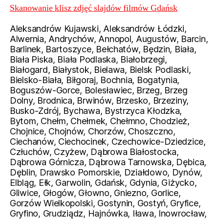
Skanowanie klisz zdjęć slajdów filmów Gdańsk
Aleksandrów Kujawski, Aleksandrów Łódzki,
Alwernia, Andrychów, Annopol, Augustów, Barcin,
Barlinek, Bartoszyce, Bełchatów, Będzin, Biała,
Biała Piska, Biała Podlaska, Białobrzegi,
Białogard, Białystok, Bielawa, Bielsk Podlaski,
Bielsko-Biała, Biłgoraj, Bochnia, Bogatynia,
Boguszów-Gorce, Bolesławiec, Brzeg, Brzeg
Dolny, Brodnica, Brwinów, Brzesko, Brzeziny,
Busko-Zdrój, Bychawa, Bystrzyca Kłodzka,
Bytom, Chełm, Chełmek, Chełmno, Chodzież,
Chojnice, Chojnów, Chorzów, Choszczno,
Ciechanów, Ciechocinek, Czechowice-Dziedzice,
Człuchów, Czyżew, Dąbrowa Białostocka,
Dąbrowa Górnicza, Dąbrowa Tarnowska, Dębica,
Dęblin, Drawsko Pomorskie, Działdowo, Dynów,
Elbląg, Ełk, Garwolin, Gdańsk, Gdynia, Giżycko,
Gliwice, Głogów, Głowno, Gniezno, Gorlice,
Gorzów Wielkopolski, Gostynin, Gostyń, Gryfice,
Gryfino, Grudziądz, Hajnówka, Iława, Inowrocław,