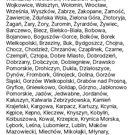
Wojkowice, Wolsztyn, Wołomin, Wrocław,
Września, Wyszków, Zabrze, Zakopane, Zamość,
Zawiercie, Zduńska Wola, Zielona Góra, Złotoryja,
Żagań, Żary, Żory, Żuromin, Żyrardów, Żywiec,
Barczewo, Biecz, Bielsko-Biała, Bobowa,
Bojanowo, Boguszów-Gorce, Bolków, Borek
Wielkopolski, Brzeziny, Buk, Bydgoszcz, Chojna,
Chocz, Chodzież, Chrzanów, Czaplinek, Czarne,
Czempiń, Człopa, Dobre Miasto, Dobrodzień,
Dobrzany, Dobczyce, Dobiegniew, Drawsko
Pomorskie, Drohiczyn, Dukla, Działoszyce,
Dynów, Frombork, Glinojeck, Golina, Gorzów
Śląski, Gorzów Wielkopolski, Grabów nad Prosną,
Gryfice, Gniewkowo, Gołdap, Górzno, Jabłonowo
Pomorskie, Jadów, Jedwabne, Jordanów,
Kałuszyn, Kalwaria Zebrzydowska, Kamień
Krajeński, Kargowa, Karpacz, Kartuzy, Kcynia,
Kępice, Kepno, Kleczew, Knyszyn, Kobylin,
Kolbuszowa, Kowal, Krzepice, Krynica Morska,
Lębork, Leśna, Lubomierz, Lublin, Maków
Mazowiecki, Miechów, Mikołajki, Młynary,