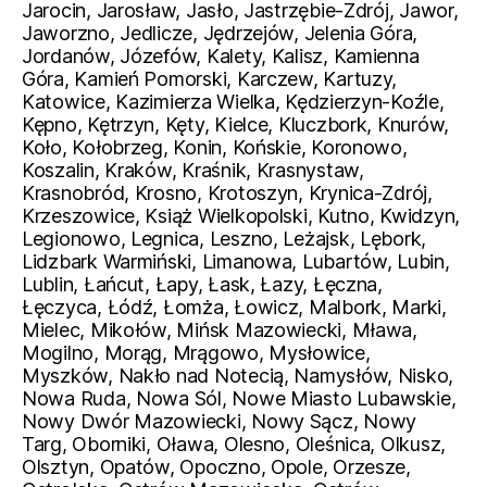
Jarocin, Jarosław, Jasło, Jastrzębie-Zdrój, Jawor,
Jaworzno, Jedlicze, Jędrzejów, Jelenia Góra,
Jordanów, Józefów, Kalety, Kalisz, Kamienna
Góra, Kamień Pomorski, Karczew, Kartuzy,
Katowice, Kazimierza Wielka, Kędzierzyn-Koźle,
Kępno, Kętrzyn, Kęty, Kielce, Kluczbork, Knurów,
Koło, Kołobrzeg, Konin, Końskie, Koronowo,
Koszalin, Kraków, Kraśnik, Krasnystaw,
Krasnobród, Krosno, Krotoszyn, Krynica-Zdrój,
Krzeszowice, Książ Wielkopolski, Kutno, Kwidzyn,
Legionowo, Legnica, Leszno, Leżajsk, Lębork,
Lidzbark Warmiński, Limanowa, Lubartów, Lubin,
Lublin, Łańcut, Łapy, Łask, Łazy, Łęczna,
Łęczyca, Łódź, Łomża, Łowicz, Malbork, Marki,
Mielec, Mikołów, Mińsk Mazowiecki, Mława,
Mogilno, Morąg, Mrągowo, Mysłowice,
Myszków, Nakło nad Notecią, Namysłów, Nisko,
Nowa Ruda, Nowa Sól, Nowe Miasto Lubawskie,
Nowy Dwór Mazowiecki, Nowy Sącz, Nowy
Targ, Oborniki, Oława, Olesno, Oleśnica, Olkusz,
Olsztyn, Opatów, Opoczno, Opole, Orzesze,