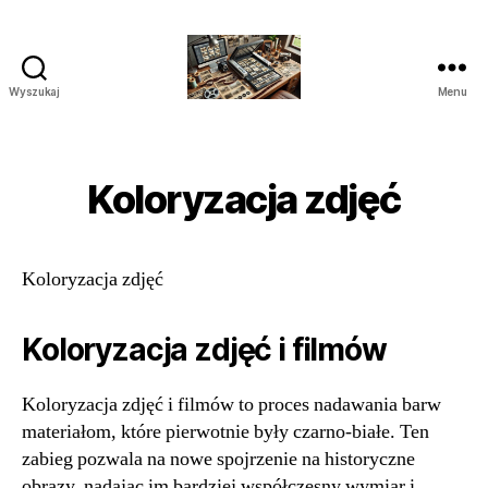
Wyszukaj
Menu
Studio
Skanowania
i
Archiwizacji
Koloryzacja zdjęć
Polska
Koloryzacja zdjęć
Koloryzacja zdjęć i filmów
Koloryzacja zdjęć i filmów to proces nadawania barw
materiałom, które pierwotnie były czarno-białe. Ten
zabieg pozwala na nowe spojrzenie na historyczne
obrazy, nadając im bardziej współczesny wymiar i