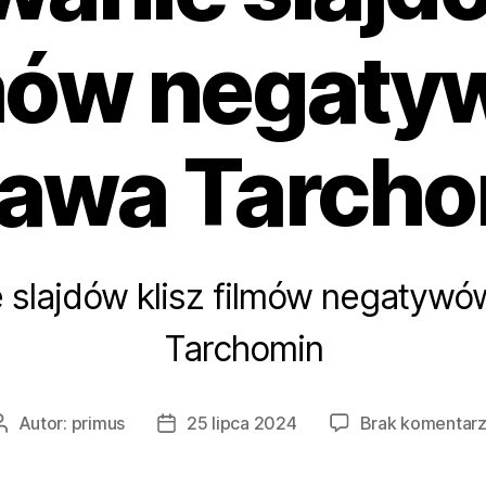
mów negat
awa Tarcho
 slajdów klisz filmów negatyw
Tarchomin
Autor:
primus
25 lipca 2024
Brak komentar
Autor
Data
wpisu
wpisu