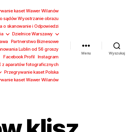
ywanie kaset Wawer Wilanów
o sądów Wyostrzanie obrazu
a o skanowanie i Odpowiedzi
ia
Dzielnice Warszawy
zawa
Partnerstwo Biznesowe
anowania Lublin od 56 groszy
Menu
Wyszukaj
a
Facebook Profil
Instagram
ć z aparatów fotograficznych
Przegrywanie kaset Polska
ywanie kaset Wawer Wilanów
w klisz