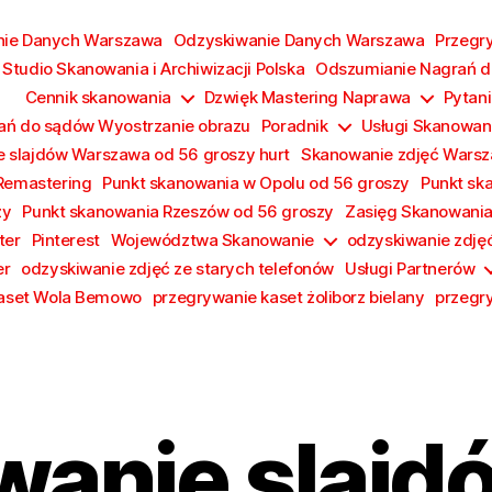
nie Danych Warszawa
Odzyskiwanie Danych Warszawa
Przegr
Studio Skanowania i Archiwizacji Polska
Odszumianie Nagrań d
Cennik skanowania
Dzwięk Mastering Naprawa
Pytani
ań do sądów Wyostrzanie obrazu
Poradnik
Usługi Skanowan
 slajdów Warszawa od 56 groszy hurt
Skanowanie zdjęć Wars
Remastering
Punkt skanowania w Opolu od 56 groszy
Punkt sk
zy
Punkt skanowania Rzeszów od 56 groszy
Zasięg Skanowani
ter
Pinterest
Województwa Skanowanie
odzyskiwanie zdję
er
odzyskiwanie zdjęć ze starych telefonów
Usługi Partnerów
kaset Wola Bemowo
przegrywanie kaset żoliborz bielany
przegr
anie slajdó