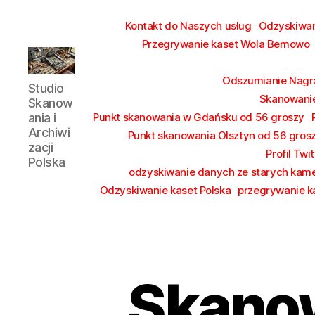
Kontakt do Naszych usług
Odzyskiwa
Przegrywanie kaset Wola Bemowo
Studio
Odszumianie Nagr
Studio
Skanowania
Skanowanie
Skanow
i
ania i
Punkt skanowania w Gdańsku od 56 groszy
Archiwizacji
Archiwi
Punkt skanowania Olsztyn od 56 gros
Polska
zacji
Profil Twit
Polska
odzyskiwanie danych ze starych kam
Odzyskiwanie kaset Polska
przegrywanie 
Skanow