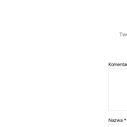
Twó
Komenta
Nazwa
*