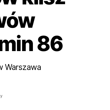
ywów
min 86
ów Warszawa
do
zy
Skanowanie
slajdów