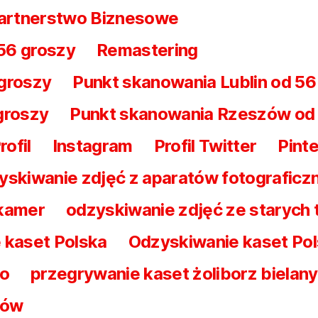
artnerstwo Biznesowe
56 groszy
Remastering
groszy
Punkt skanowania Lublin od 56
groszy
Punkt skanowania Rzeszów od
ofil
Instagram
Profil Twitter
Pint
yskiwanie zdjęć z aparatów fotograficz
 kamer
odzyskiwanie zdjęć ze starych
 kaset Polska
Odzyskiwanie kaset Po
wo
przegrywanie kaset żoliborz bielany
nów