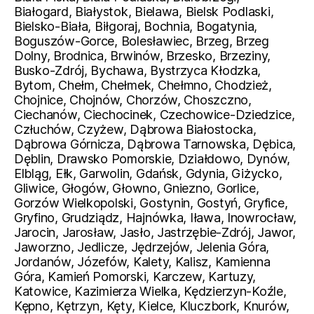
Białogard, Białystok, Bielawa, Bielsk Podlaski,
Bielsko-Biała, Biłgoraj, Bochnia, Bogatynia,
Boguszów-Gorce, Bolesławiec, Brzeg, Brzeg
Dolny, Brodnica, Brwinów, Brzesko, Brzeziny,
Busko-Zdrój, Bychawa, Bystrzyca Kłodzka,
Bytom, Chełm, Chełmek, Chełmno, Chodzież,
Chojnice, Chojnów, Chorzów, Choszczno,
Ciechanów, Ciechocinek, Czechowice-Dziedzice,
Człuchów, Czyżew, Dąbrowa Białostocka,
Dąbrowa Górnicza, Dąbrowa Tarnowska, Dębica,
Dęblin, Drawsko Pomorskie, Działdowo, Dynów,
Elbląg, Ełk, Garwolin, Gdańsk, Gdynia, Giżycko,
Gliwice, Głogów, Głowno, Gniezno, Gorlice,
Gorzów Wielkopolski, Gostynin, Gostyń, Gryfice,
Gryfino, Grudziądz, Hajnówka, Iława, Inowrocław,
Jarocin, Jarosław, Jasło, Jastrzębie-Zdrój, Jawor,
Jaworzno, Jedlicze, Jędrzejów, Jelenia Góra,
Jordanów, Józefów, Kalety, Kalisz, Kamienna
Góra, Kamień Pomorski, Karczew, Kartuzy,
Katowice, Kazimierza Wielka, Kędzierzyn-Koźle,
Kępno, Kętrzyn, Kęty, Kielce, Kluczbork, Knurów,