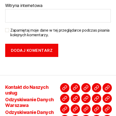
Witryna internetowa
Zapamiętaj moje dane w tej przeglądarce podczas pisania
kolejnych komentarzy.
Kontakt do Naszych
Kontakt
Odzyskiwanie
Odzyskiwanie
Przegryw
Prz
usług
do
Danych
Danych
kaset
kas
Odzyskiwanie Danych
Studio
Odszumianie
Cennik
Dzwięk
Pyta
Naszych
Warszawa
Warszawa
Wawer
Wol
Warszawa
Skanowania
Nagrań
skanowania
Masterin
o
usług
Wilanów
Be
Odzyskiwanie Danych
Odszumianie
Poradnik
Usługi
Dzielnice
Ska
i
do
Naprawa
ska