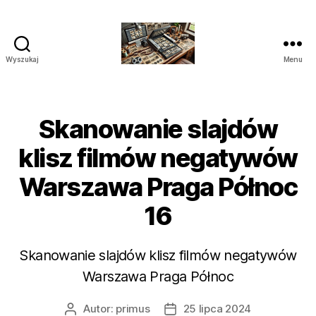
Wyszukaj
Menu
Studio
Skanowania
i
Archiwizacji
Skanowanie slajdów
Polska
klisz filmów negatywów
Warszawa Praga Północ
16
Skanowanie slajdów klisz filmów negatywów
Warszawa Praga Północ
Autor:
primus
25 lipca 2024
Autor
Data