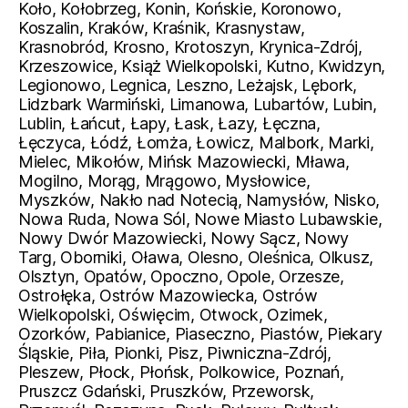
Koło, Kołobrzeg, Konin, Końskie, Koronowo,
Koszalin, Kraków, Kraśnik, Krasnystaw,
Krasnobród, Krosno, Krotoszyn, Krynica-Zdrój,
Krzeszowice, Książ Wielkopolski, Kutno, Kwidzyn,
Legionowo, Legnica, Leszno, Leżajsk, Lębork,
Lidzbark Warmiński, Limanowa, Lubartów, Lubin,
Lublin, Łańcut, Łapy, Łask, Łazy, Łęczna,
Łęczyca, Łódź, Łomża, Łowicz, Malbork, Marki,
Mielec, Mikołów, Mińsk Mazowiecki, Mława,
Mogilno, Morąg, Mrągowo, Mysłowice,
Myszków, Nakło nad Notecią, Namysłów, Nisko,
Nowa Ruda, Nowa Sól, Nowe Miasto Lubawskie,
Nowy Dwór Mazowiecki, Nowy Sącz, Nowy
Targ, Oborniki, Oława, Olesno, Oleśnica, Olkusz,
Olsztyn, Opatów, Opoczno, Opole, Orzesze,
Ostrołęka, Ostrów Mazowiecka, Ostrów
Wielkopolski, Oświęcim, Otwock, Ozimek,
Ozorków, Pabianice, Piaseczno, Piastów, Piekary
Śląskie, Piła, Pionki, Pisz, Piwniczna-Zdrój,
Pleszew, Płock, Płońsk, Polkowice, Poznań,
Pruszcz Gdański, Pruszków, Przeworsk,