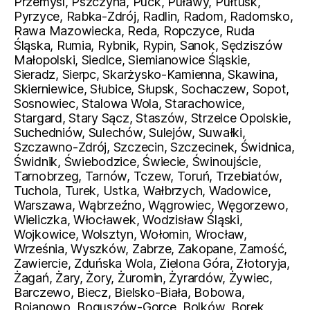
Przemyśl, Pszczyna, Puck, Puławy, Pułtusk,
Pyrzyce, Rabka-Zdrój, Radlin, Radom, Radomsko,
Rawa Mazowiecka, Reda, Ropczyce, Ruda
Śląska, Rumia, Rybnik, Rypin, Sanok, Sędziszów
Małopolski, Siedlce, Siemianowice Śląskie,
Sieradz, Sierpc, Skarżysko-Kamienna, Skawina,
Skierniewice, Słubice, Słupsk, Sochaczew, Sopot,
Sosnowiec, Stalowa Wola, Starachowice,
Stargard, Stary Sącz, Staszów, Strzelce Opolskie,
Suchedniów, Sulechów, Sulejów, Suwałki,
Szczawno-Zdrój, Szczecin, Szczecinek, Świdnica,
Świdnik, Świebodzice, Świecie, Świnoujście,
Tarnobrzeg, Tarnów, Tczew, Toruń, Trzebiatów,
Tuchola, Turek, Ustka, Wałbrzych, Wadowice,
Warszawa, Wąbrzeźno, Wągrowiec, Węgorzewo,
Wieliczka, Włocławek, Wodzisław Śląski,
Wojkowice, Wolsztyn, Wołomin, Wrocław,
Września, Wyszków, Zabrze, Zakopane, Zamość,
Zawiercie, Zduńska Wola, Zielona Góra, Złotoryja,
Żagań, Żary, Żory, Żuromin, Żyrardów, Żywiec,
Barczewo, Biecz, Bielsko-Biała, Bobowa,
Bojanowo, Boguszów-Gorce, Bolków, Borek