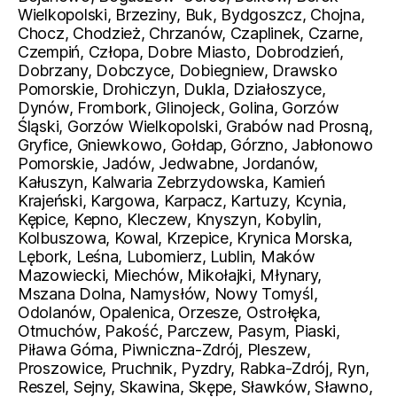
Wielkopolski, Brzeziny, Buk, Bydgoszcz, Chojna,
Chocz, Chodzież, Chrzanów, Czaplinek, Czarne,
Czempiń, Człopa, Dobre Miasto, Dobrodzień,
Dobrzany, Dobczyce, Dobiegniew, Drawsko
Pomorskie, Drohiczyn, Dukla, Działoszyce,
Dynów, Frombork, Glinojeck, Golina, Gorzów
Śląski, Gorzów Wielkopolski, Grabów nad Prosną,
Gryfice, Gniewkowo, Gołdap, Górzno, Jabłonowo
Pomorskie, Jadów, Jedwabne, Jordanów,
Kałuszyn, Kalwaria Zebrzydowska, Kamień
Krajeński, Kargowa, Karpacz, Kartuzy, Kcynia,
Kępice, Kepno, Kleczew, Knyszyn, Kobylin,
Kolbuszowa, Kowal, Krzepice, Krynica Morska,
Lębork, Leśna, Lubomierz, Lublin, Maków
Mazowiecki, Miechów, Mikołajki, Młynary,
Mszana Dolna, Namysłów, Nowy Tomyśl,
Odolanów, Opalenica, Orzesze, Ostrołęka,
Otmuchów, Pakość, Parczew, Pasym, Piaski,
Piława Górna, Piwniczna-Zdrój, Pleszew,
Proszowice, Pruchnik, Pyzdry, Rabka-Zdrój, Ryn,
Reszel, Sejny, Skawina, Skępe, Sławków, Sławno,