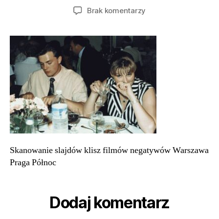
wpisu
wpisu
do
Brak komentarzy
Skanowanie
slajdów
klisz
filmów
negatywów
Warszawa
Praga
Północ
16
Skanowanie slajdów klisz filmów negatywów Warszawa
Praga Północ
Dodaj komentarz