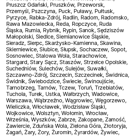
Pruszcz Gdański, Pruszków, Przeworsk,
Przemyśl, Pszczyna, Puck, Puławy, Pułtusk,
Pyrzyce, Rabka-Zdrój, Radlin, Radom, Radomsko,
Rawa Mazowiecka, Reda, Ropczyce, Ruda
Śląska, Rumia, Rybnik, Rypin, Sanok, Sędziszów
Małopolski, Siedlce, Siemianowice Śląskie,
Sieradz, Sierpc, Skarżysko-Kamienna, Skawina,
Skierniewice, Słubice, Słupsk, Sochaczew, Sopot,
Sosnowiec, Stalowa Wola, Starachowice,
Stargard, Stary Sącz, Staszów, Strzelce Opolskie,
Suchedniów, Sulechów, Sulejów, Suwałki,
Szczawno-Zdrój, Szczecin, Szczecinek, Świdnica,
Świdnik, Świebodzice, Świecie, Świnoujście,
Tarnobrzeg, Tarnów, Tczew, Toruń, Trzebiatów,
Tuchola, Turek, Ustka, Wałbrzych, Wadowice,
Warszawa, Wąbrzeźno, Wągrowiec, Węgorzewo,
Wieliczka, Włocławek, Wodzisław Śląski,
Wojkowice, Wolsztyn, Wołomin, Wrocław,
Września, Wyszków, Zabrze, Zakopane, Zamość,
Zawiercie, Zduńska Wola, Zielona Góra, Złotoryja,
Żagań, Żary, Żory, Żuromin, Żyrardów, Żywiec,