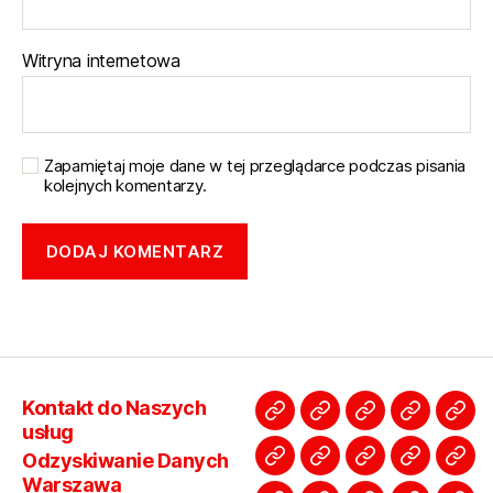
Witryna internetowa
Zapamiętaj moje dane w tej przeglądarce podczas pisania
kolejnych komentarzy.
Kontakt do Naszych
Kontakt
Odzyskiwanie
Odzyskiwanie
Przegryw
Prz
usług
do
Danych
Danych
kaset
kas
Odzyskiwanie Danych
Studio
Odszumianie
Cennik
Dzwięk
Pyta
Naszych
Warszawa
Warszawa
Wawer
Wol
Warszawa