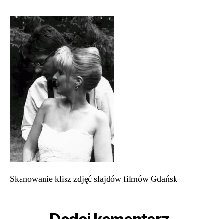
Skanowanie
slajdów
klisz
filmów
negatywów
Gdańsk
88
Skanowanie klisz zdjęć slajdów filmów Gdańsk