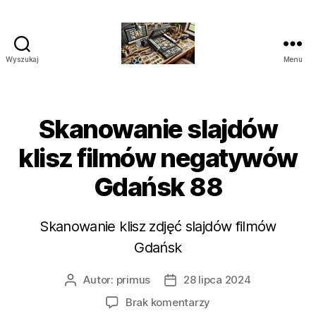
Wyszukaj
Menu
Studio
Skanowania
i
Archiwizacji
Skanowanie slajdów
Polska
klisz filmów negatywów
Gdańsk 88
Skanowanie klisz zdjęć slajdów filmów
Gdańsk
Autor:
primus
28 lipca 2024
Autor
Data
wpisu
wpisu
do
Brak komentarzy