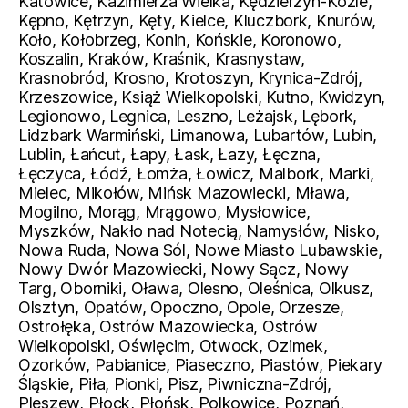
Katowice, Kazimierza Wielka, Kędzierzyn-Koźle,
Kępno, Kętrzyn, Kęty, Kielce, Kluczbork, Knurów,
Koło, Kołobrzeg, Konin, Końskie, Koronowo,
Koszalin, Kraków, Kraśnik, Krasnystaw,
Krasnobród, Krosno, Krotoszyn, Krynica-Zdrój,
Krzeszowice, Książ Wielkopolski, Kutno, Kwidzyn,
Legionowo, Legnica, Leszno, Leżajsk, Lębork,
Lidzbark Warmiński, Limanowa, Lubartów, Lubin,
Lublin, Łańcut, Łapy, Łask, Łazy, Łęczna,
Łęczyca, Łódź, Łomża, Łowicz, Malbork, Marki,
Mielec, Mikołów, Mińsk Mazowiecki, Mława,
Mogilno, Morąg, Mrągowo, Mysłowice,
Myszków, Nakło nad Notecią, Namysłów, Nisko,
Nowa Ruda, Nowa Sól, Nowe Miasto Lubawskie,
Nowy Dwór Mazowiecki, Nowy Sącz, Nowy
Targ, Oborniki, Oława, Olesno, Oleśnica, Olkusz,
Olsztyn, Opatów, Opoczno, Opole, Orzesze,
Ostrołęka, Ostrów Mazowiecka, Ostrów
Wielkopolski, Oświęcim, Otwock, Ozimek,
Ozorków, Pabianice, Piaseczno, Piastów, Piekary
Śląskie, Piła, Pionki, Pisz, Piwniczna-Zdrój,
Pleszew, Płock, Płońsk, Polkowice, Poznań,