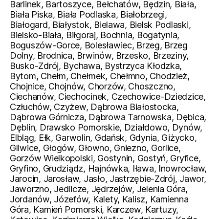
Barlinek, Bartoszyce, Bełchatów, Będzin, Biała,
Biała Piska, Biała Podlaska, Białobrzegi,
Białogard, Białystok, Bielawa, Bielsk Podlaski,
Bielsko-Biała, Biłgoraj, Bochnia, Bogatynia,
Boguszów-Gorce, Bolesławiec, Brzeg, Brzeg
Dolny, Brodnica, Brwinów, Brzesko, Brzeziny,
Busko-Zdrój, Bychawa, Bystrzyca Kłodzka,
Bytom, Chełm, Chełmek, Chełmno, Chodzież,
Chojnice, Chojnów, Chorzów, Choszczno,
Ciechanów, Ciechocinek, Czechowice-Dziedzice,
Człuchów, Czyżew, Dąbrowa Białostocka,
Dąbrowa Górnicza, Dąbrowa Tarnowska, Dębica,
Dęblin, Drawsko Pomorskie, Działdowo, Dynów,
Elbląg, Ełk, Garwolin, Gdańsk, Gdynia, Giżycko,
Gliwice, Głogów, Głowno, Gniezno, Gorlice,
Gorzów Wielkopolski, Gostynin, Gostyń, Gryfice,
Gryfino, Grudziądz, Hajnówka, Iława, Inowrocław,
Jarocin, Jarosław, Jasło, Jastrzębie-Zdrój, Jawor,
Jaworzno, Jedlicze, Jędrzejów, Jelenia Góra,
Jordanów, Józefów, Kalety, Kalisz, Kamienna
Góra, Kamień Pomorski, Karczew, Kartuzy,