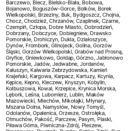
Barczewo, Biecz, Bielsko-Biała, Bobowa,
Bojanowo, Boguszów-Gorce, Bolków, Borek
Wielkopolski, Brzeziny, Buk, Bydgoszcz, Chojna,
Chocz, Chodzież, Chrzanów, Czaplinek, Czarne,
Czempiń, Człopa, Dobre Miasto, Dobrodzień,
Dobrzany, Dobczyce, Dobiegniew, Drawsko
Pomorskie, Drohiczyn, Dukla, Działoszyce,
Dynów, Frombork, Glinojeck, Golina, Gorzów
Śląski, Gorzów Wielkopolski, Grabów nad Prosną,
Gryfice, Gniewkowo, Gołdap, Górzno, Jabłonowo
Pomorskie, Jadów, Jedwabne, Jordanów,
Kałuszyn, Kalwaria Zebrzydowska, Kamień
Krajeński, Kargowa, Karpacz, Kartuzy, Kcynia,
Kępice, Kepno, Kleczew, Knyszyn, Kobylin,
Kolbuszowa, Kowal, Krzepice, Krynica Morska,
Lębork, Leśna, Lubomierz, Lublin, Maków
Mazowiecki, Miechów, Mikołajki, Młynary,
Mszana Dolna, Namysłów, Nowy Tomyśl,
Odolanów, Opalenica, Orzesze, Ostrołęka,
Otmuchów, Pakość, Parczew, Pasym, Piaski,
Piława Górna, Piwniczna-Zdrój, Pleszew,