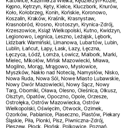
Katowice, Kazimierza Wielka, Kędzierzyn-Koźle,
Kępno, Kętrzyn, Kęty, Kielce, Kluczbork, Knurów,
Koło, Kołobrzeg, Konin, Końskie, Koronowo,
Koszalin, Kraków, Kraśnik, Krasnystaw,
Krasnobród, Krosno, Krotoszyn, Krynica-Zdrój,
Krzeszowice, Książ Wielkopolski, Kutno, Kwidzyn,
Legionowo, Legnica, Leszno, Leżajsk, Lębork,
Lidzbark Warmiński, Limanowa, Lubartów, Lubin,
Lublin, Łańcut, Łapy, Łask, Łazy, Łęczna,
Łęczyca, Łódź, Łomża, Łowicz, Malbork, Marki,
Mielec, Mikołów, Mińsk Mazowiecki, Mława,
Mogilno, Morąg, Mrągowo, Mysłowice,
Myszków, Nakło nad Notecią, Namysłów, Nisko,
Nowa Ruda, Nowa Sól, Nowe Miasto Lubawskie,
Nowy Dwór Mazowiecki, Nowy Sącz, Nowy
Targ, Oborniki, Oława, Olesno, Oleśnica, Olkusz,
Olsztyn, Opatów, Opoczno, Opole, Orzesze,
Ostrołęka, Ostrów Mazowiecka, Ostrów
Wielkopolski, Oświęcim, Otwock, Ozimek,
Ozorków, Pabianice, Piaseczno, Piastów, Piekary
Śląskie, Piła, Pionki, Pisz, Piwniczna-Zdrój,
Pleszew, Płock, Płońsk, Polkowice, Poznań,