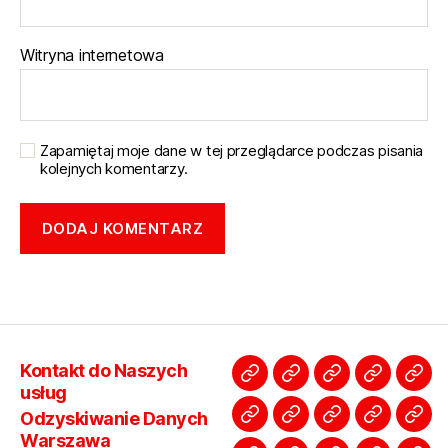
Witryna internetowa
Zapamiętaj moje dane w tej przeglądarce podczas pisania
kolejnych komentarzy.
Kontakt do Naszych
Kontakt
Odzyskiwanie
Odzyskiwanie
Przegryw
Prz
usług
do
Danych
Danych
kaset
kas
Odzyskiwanie Danych
Studio
Odszumianie
Cennik
Dzwięk
Pyta
Naszych
Warszawa
Warszawa
Wawer
Wol
Warszawa