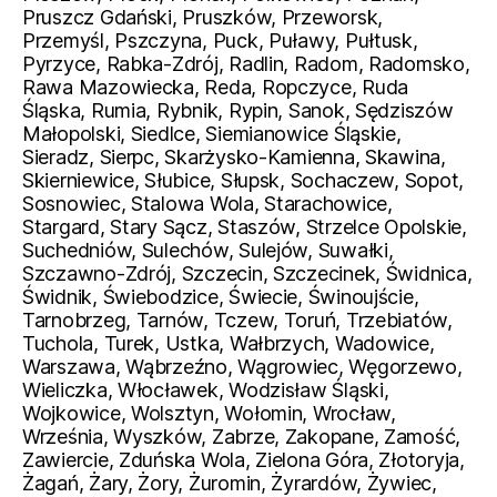
Pruszcz Gdański, Pruszków, Przeworsk,
Przemyśl, Pszczyna, Puck, Puławy, Pułtusk,
Pyrzyce, Rabka-Zdrój, Radlin, Radom, Radomsko,
Rawa Mazowiecka, Reda, Ropczyce, Ruda
Śląska, Rumia, Rybnik, Rypin, Sanok, Sędziszów
Małopolski, Siedlce, Siemianowice Śląskie,
Sieradz, Sierpc, Skarżysko-Kamienna, Skawina,
Skierniewice, Słubice, Słupsk, Sochaczew, Sopot,
Sosnowiec, Stalowa Wola, Starachowice,
Stargard, Stary Sącz, Staszów, Strzelce Opolskie,
Suchedniów, Sulechów, Sulejów, Suwałki,
Szczawno-Zdrój, Szczecin, Szczecinek, Świdnica,
Świdnik, Świebodzice, Świecie, Świnoujście,
Tarnobrzeg, Tarnów, Tczew, Toruń, Trzebiatów,
Tuchola, Turek, Ustka, Wałbrzych, Wadowice,
Warszawa, Wąbrzeźno, Wągrowiec, Węgorzewo,
Wieliczka, Włocławek, Wodzisław Śląski,
Wojkowice, Wolsztyn, Wołomin, Wrocław,
Września, Wyszków, Zabrze, Zakopane, Zamość,
Zawiercie, Zduńska Wola, Zielona Góra, Złotoryja,
Żagań, Żary, Żory, Żuromin, Żyrardów, Żywiec,