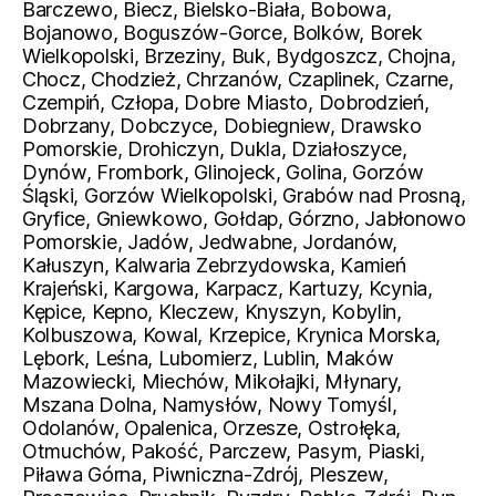
Barczewo, Biecz, Bielsko-Biała, Bobowa,
Bojanowo, Boguszów-Gorce, Bolków, Borek
Wielkopolski, Brzeziny, Buk, Bydgoszcz, Chojna,
Chocz, Chodzież, Chrzanów, Czaplinek, Czarne,
Czempiń, Człopa, Dobre Miasto, Dobrodzień,
Dobrzany, Dobczyce, Dobiegniew, Drawsko
Pomorskie, Drohiczyn, Dukla, Działoszyce,
Dynów, Frombork, Glinojeck, Golina, Gorzów
Śląski, Gorzów Wielkopolski, Grabów nad Prosną,
Gryfice, Gniewkowo, Gołdap, Górzno, Jabłonowo
Pomorskie, Jadów, Jedwabne, Jordanów,
Kałuszyn, Kalwaria Zebrzydowska, Kamień
Krajeński, Kargowa, Karpacz, Kartuzy, Kcynia,
Kępice, Kepno, Kleczew, Knyszyn, Kobylin,
Kolbuszowa, Kowal, Krzepice, Krynica Morska,
Lębork, Leśna, Lubomierz, Lublin, Maków
Mazowiecki, Miechów, Mikołajki, Młynary,
Mszana Dolna, Namysłów, Nowy Tomyśl,
Odolanów, Opalenica, Orzesze, Ostrołęka,
Otmuchów, Pakość, Parczew, Pasym, Piaski,
Piława Górna, Piwniczna-Zdrój, Pleszew,