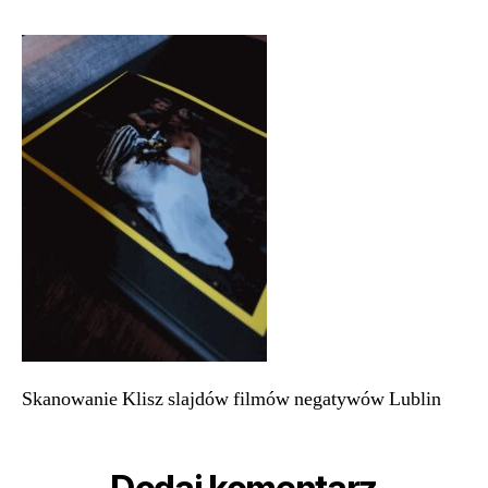
Skanowanie
slajdów
klisz
filmów
negatywów
Lublin
84
Skanowanie Klisz slajdów filmów negatywów Lublin