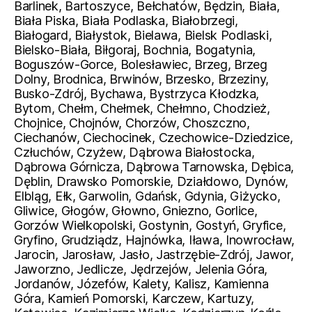
Barlinek, Bartoszyce, Bełchatów, Będzin, Biała,
Biała Piska, Biała Podlaska, Białobrzegi,
Białogard, Białystok, Bielawa, Bielsk Podlaski,
Bielsko-Biała, Biłgoraj, Bochnia, Bogatynia,
Boguszów-Gorce, Bolesławiec, Brzeg, Brzeg
Dolny, Brodnica, Brwinów, Brzesko, Brzeziny,
Busko-Zdrój, Bychawa, Bystrzyca Kłodzka,
Bytom, Chełm, Chełmek, Chełmno, Chodzież,
Chojnice, Chojnów, Chorzów, Choszczno,
Ciechanów, Ciechocinek, Czechowice-Dziedzice,
Człuchów, Czyżew, Dąbrowa Białostocka,
Dąbrowa Górnicza, Dąbrowa Tarnowska, Dębica,
Dęblin, Drawsko Pomorskie, Działdowo, Dynów,
Elbląg, Ełk, Garwolin, Gdańsk, Gdynia, Giżycko,
Gliwice, Głogów, Głowno, Gniezno, Gorlice,
Gorzów Wielkopolski, Gostynin, Gostyń, Gryfice,
Gryfino, Grudziądz, Hajnówka, Iława, Inowrocław,
Jarocin, Jarosław, Jasło, Jastrzębie-Zdrój, Jawor,
Jaworzno, Jedlicze, Jędrzejów, Jelenia Góra,
Jordanów, Józefów, Kalety, Kalisz, Kamienna
Góra, Kamień Pomorski, Karczew, Kartuzy,