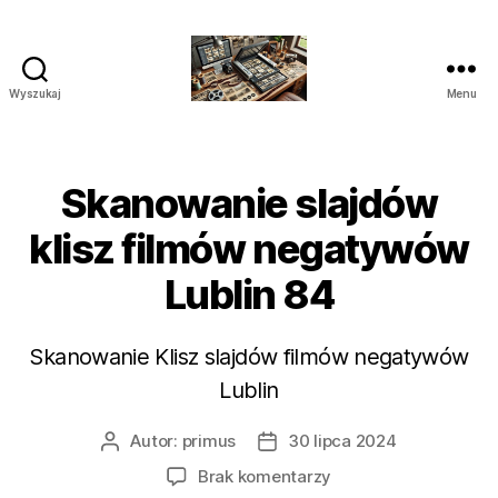
Wyszukaj
Menu
Studio
Skanowania
i
Archiwizacji
Skanowanie slajdów
Polska
klisz filmów negatywów
Lublin 84
Skanowanie Klisz slajdów filmów negatywów
Lublin
Autor:
primus
30 lipca 2024
Autor
Data
wpisu
wpisu
do
Brak komentarzy