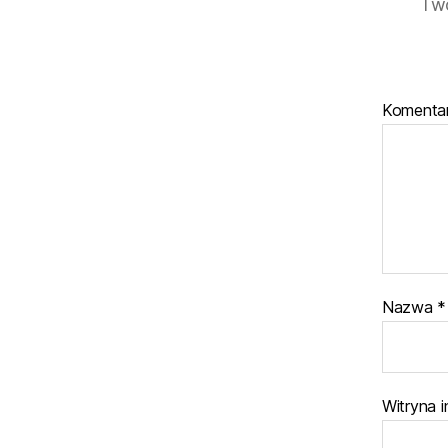
Twó
Komenta
Nazwa
*
Witryna 