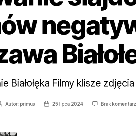
mów negat
awa Białoł
e Białołęka Filmy klisze zdjęci
Autor:
primus
25 lipca 2024
Brak komentar
Autor
Data
wpisu
wpisu