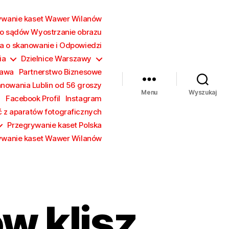
ywanie kaset Wawer Wilanów
o sądów Wyostrzanie obrazu
a o skanowanie i Odpowiedzi
ia
Dzielnice Warszawy
zawa
Partnerstwo Biznesowe
anowania Lublin od 56 groszy
Menu
Wyszukaj
a
Facebook Profil
Instagram
ć z aparatów fotograficznych
Przegrywanie kaset Polska
ywanie kaset Wawer Wilanów
w klisz