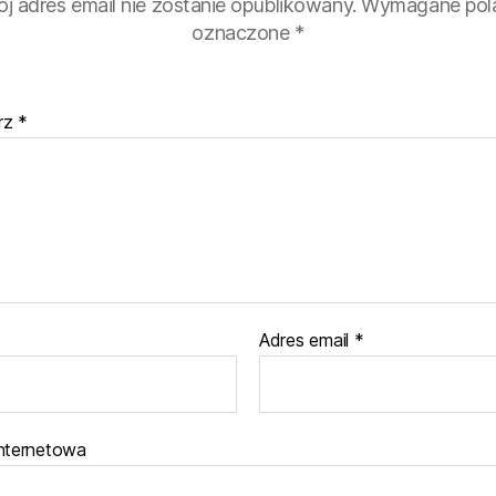
j adres email nie zostanie opublikowany.
Wymagane pola
oznaczone
*
rz
*
Adres email
*
internetowa