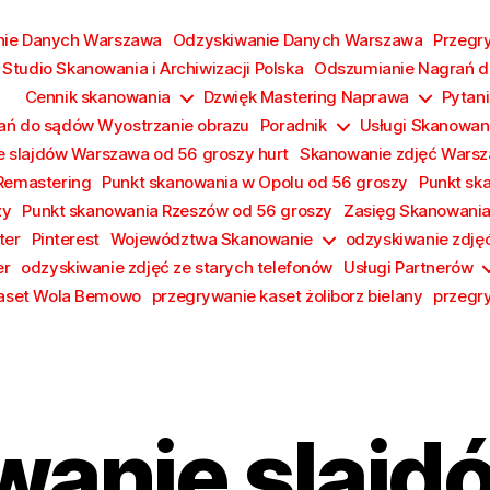
nie Danych Warszawa
Odzyskiwanie Danych Warszawa
Przegr
Studio Skanowania i Archiwizacji Polska
Odszumianie Nagrań d
Cennik skanowania
Dzwięk Mastering Naprawa
Pytani
ań do sądów Wyostrzanie obrazu
Poradnik
Usługi Skanowan
 slajdów Warszawa od 56 groszy hurt
Skanowanie zdjęć Wars
Remastering
Punkt skanowania w Opolu od 56 groszy
Punkt sk
zy
Punkt skanowania Rzeszów od 56 groszy
Zasięg Skanowani
ter
Pinterest
Województwa Skanowanie
odzyskiwanie zdję
er
odzyskiwanie zdjęć ze starych telefonów
Usługi Partnerów
kaset Wola Bemowo
przegrywanie kaset żoliborz bielany
przegr
anie slajdó