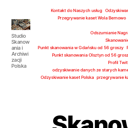
Kontakt do Naszych usług
Odzyskiwa
Przegrywanie kaset Wola Bemowo
Studio
Odszumianie Nagr
Studio
Skanowania
Skanowanie
Skanow
i
ania i
Punkt skanowania w Gdańsku od 56 groszy
Archiwizacji
Archiwi
Punkt skanowania Olsztyn od 56 gros
Polska
zacji
Profil Twit
Polska
odzyskiwanie danych ze starych kam
Odzyskiwanie kaset Polska
przegrywanie 
Skanow