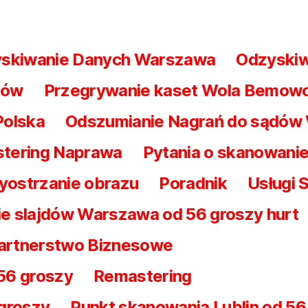
skiwanie Danych Warszawa
Odzyski
nów
Przegrywanie kaset Wola Bemow
Polska
Odszumianie Nagrań do sądów 
tering Naprawa
Pytania o skanowanie
yostrzanie obrazu
Poradnik
Usługi 
e slajdów Warszawa od 56 groszy hurt
artnerstwo Biznesowe
56 groszy
Remastering
groszy
Punkt skanowania Lublin od 56