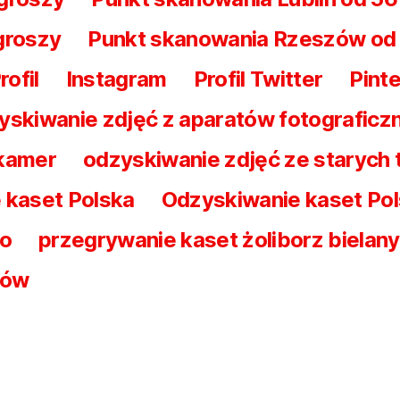
groszy
Punkt skanowania Rzeszów od
ofil
Instagram
Profil Twitter
Pint
yskiwanie zdjęć z aparatów fotograficz
 kamer
odzyskiwanie zdjęć ze starych
 kaset Polska
Odzyskiwanie kaset Po
wo
przegrywanie kaset żoliborz bielany
nów