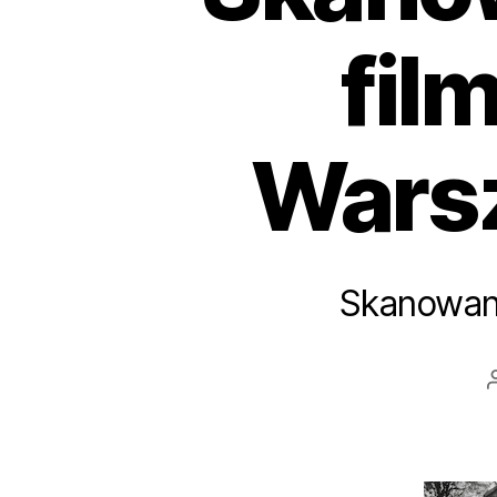
fil
Warsz
Skanowani